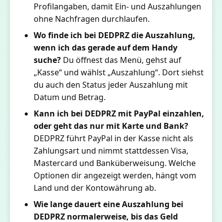
Profilangaben, damit Ein- und Auszahlungen
ohne Nachfragen durchlaufen.
Wo finde ich bei DEDPRZ die Auszahlung,
wenn ich das gerade auf dem Handy
suche?
Du öffnest das Menü, gehst auf
„Kasse“ und wählst „Auszahlung“. Dort siehst
du auch den Status jeder Auszahlung mit
Datum und Betrag.
Kann ich bei DEDPRZ mit PayPal einzahlen,
oder geht das nur mit Karte und Bank?
DEDPRZ führt PayPal in der Kasse nicht als
Zahlungsart und nimmt stattdessen Visa,
Mastercard und Banküberweisung. Welche
Optionen dir angezeigt werden, hängt vom
Land und der Kontowährung ab.
Wie lange dauert eine Auszahlung bei
DEDPRZ normalerweise, bis das Geld