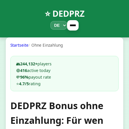
⭐ DEDPRZ
Startseite
Ohne Einzahlung
👥
244,132+
players
🟢
416
active today
💸
96%
payout rate
⭐
4.7/5
rating
DEDPRZ Bonus ohne
Einzahlung: Für wen