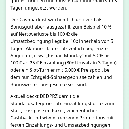
gutgeschrieben und müssen 40x innerhalb von 3
Tagen umgesetzt werden.
Der Cashback ist wöchentlich und wird als
Bonusguthaben ausgezahlt, zum Beispiel 10 %
auf Nettoverluste bis 100 €; die
Umsatzbedingung liegt bei 10x innerhalb von 5
Tagen. Aktionen laufen als zeitlich begrenzte
Angebote, etwa „Reload Monday“ mit 50 % bis
100 € ab 25 € Einzahlung (30x Umsatz in 3 Tagen)
oder ein Slot-Turnier mit 5.000 € Preispool, bei
dem nur Echtgeld-Spinsergebnisse zählen und
Bonuswetten ausgeschlossen sind.
Aktuell deckt DEDPRZ damit die
Standardkategorien ab: Einzahlungsbonus zum
Start, Freispiele im Paket, wöchentlicher
Cashback und wiederkehrende Promotions mit
festen Einzahlungs- und Umsatzbedingungen.