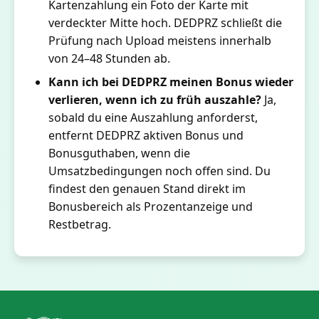
Kartenzahlung ein Foto der Karte mit
verdeckter Mitte hoch. DEDPRZ schließt die
Prüfung nach Upload meistens innerhalb
von 24–48 Stunden ab.
Kann ich bei DEDPRZ meinen Bonus wieder
verlieren, wenn ich zu früh auszahle?
Ja,
sobald du eine Auszahlung anforderst,
entfernt DEDPRZ aktiven Bonus und
Bonusguthaben, wenn die
Umsatzbedingungen noch offen sind. Du
findest den genauen Stand direkt im
Bonusbereich als Prozentanzeige und
Restbetrag.