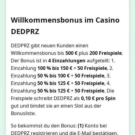
Willkommensbonus im Casino
DEDPRZ
DEDPRZ gibt neuen Kunden einen
Willkommensbonus bis
500 €
plus
200 Freispiele
.
Der Bonus ist in
4 Einzahlungen
aufgeteilt: 1.
Einzahlung
100 % bis 150 €
+
50 Freispiele
, 2.
Einzahlung
50 % bis 100 €
+
50 Freispiele
, 3.
Einzahlung
50 % bis 125 €
+
50 Freispiele
, 4.
Einzahlung
50 % bis 125 €
+
50 Freispiele
. Die
Freispiele schreibt DEDPRZ als
0,10 € pro Spin
gut und bindet sie an einen Slot aus der
Bonusliste.
So bekommst du den Bonus:
(1)
Konto bei
DEDPRZ registrieren und die E‑Mail bestätigen.