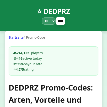
⭐ DEDPRZ
Startseite
Promo-Code
👥
244,132+
players
🟢
416
active today
💸
96%
payout rate
⭐
4.7/5
rating
DEDPRZ Promo-Codes:
Arten, Vorteile und