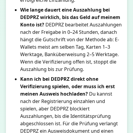
Wie lange dauert eine Auszahlung bei
DEDPRZ wirklich, bis das Geld auf meinem
Konto ist?
DEDPRZ bearbeitet Auszahlungen
nach der Freigabe in 0–24 Stunden, danach
hängt die Gutschrift von der Methode ab: E-
Wallets meist am selben Tag, Karten 1–3
Werktage, Banküberweisung 2–5 Werktage.
Wenn die Verifizierung offen ist, stoppt die
Auszahlung bis zur Prüfung.
Kann ich bei DEDPRZ direkt ohne
Verifizierung spielen, oder muss ich erst
meinen Ausweis hochladen?
Du kannst
nach der Registrierung einzahlen und
spielen, aber DEDPRZ blockiert
Auszahlungen, bis die Identitätsprüfung
abgeschlossen ist. Für die Prüfung verlangt
DEDPRZ ein Ausweisdokument und einen