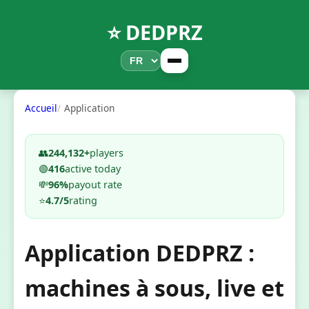
⭐ DEDPRZ
Accueil
Application
👥
244,132+
players
🟢
416
active today
💸
96%
payout rate
⭐
4.7/5
rating
Application DEDPRZ :
machines à sous, live et