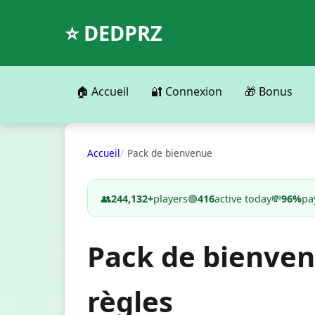
⭐ DEDPRZ
🏠 Accueil
🔐 Connexion
🎁 Bonus
Accueil
Pack de bienvenue
👥
244,132+
players
🟢
416
active today
💸
96%
pa
Pack de bienven
règles