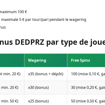
 maximum 100 €
 maximale 5 € par tour/pari pendant le wagering
onus
nus DEDPRZ par type de jou
Wagering
Free Spins
t min. 20 €)
x35 (bonus + dépôt)
100 (mise 0,10 €, g
 min. 20 €)
x30 (bonus)
30 (mise 0,20 €, ga
 min. 50 €)
x25 (bonus)
50 (mise 0,50 €, ga