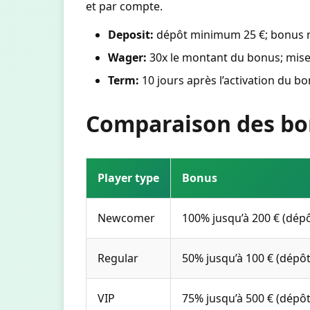
et par compte.
Deposit:
dépôt minimum 25 €; bonus
Wager:
30x le montant du bonus; mise
Term:
10 jours après l’activation du b
Comparaison des bo
Player type
Bonus
Newcomer
100% jusqu’à 200 € (dépô
Regular
50% jusqu’à 100 € (dépôt
VIP
75% jusqu’à 500 € (dépôt