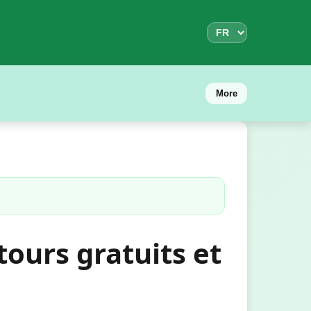
More
ours gratuits et