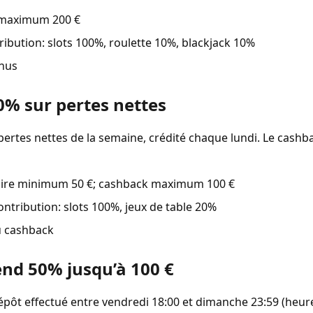
 maximum 200 €
ibution: slots 100%, roulette 10%, blackjack 10%
onus
% sur pertes nettes
ertes nettes de la semaine, crédité chaque lundi. Le cashba
re minimum 50 €; cashback maximum 100 €
ntribution: slots 100%, jeux de table 20%
du cashback
nd 50% jusqu’à 100 €
ôt effectué entre vendredi 18:00 et dimanche 23:59 (heure