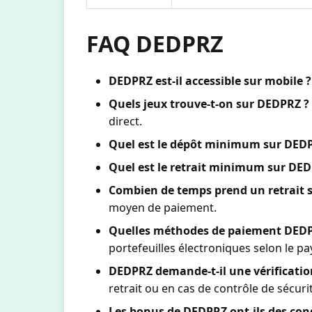
FAQ DEDPRZ
DEDPRZ est-il accessible sur mobile ?
Quels jeux trouve-t-on sur DEDPRZ ?
direct.
Quel est le dépôt minimum sur DED
Quel est le retrait minimum sur DED
Combien de temps prend un retrait 
moyen de paiement.
Quelles méthodes de paiement DEDPR
portefeuilles électroniques selon le pa
DEDPRZ demande-t-il une vérification
retrait ou en cas de contrôle de sécuri
Les bonus de DEDPRZ ont-ils des con