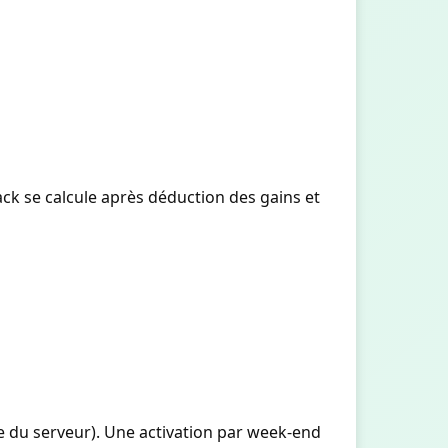
ck se calcule après déduction des gains et
 du serveur). Une activation par week-end