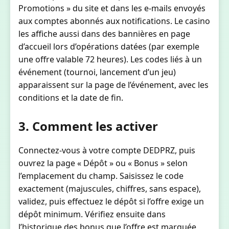
Promotions » du site et dans les e-mails envoyés
aux comptes abonnés aux notifications. Le casino
les affiche aussi dans des bannières en page
d’accueil lors d’opérations datées (par exemple
une offre valable 72 heures). Les codes liés à un
événement (tournoi, lancement d’un jeu)
apparaissent sur la page de l’événement, avec les
conditions et la date de fin.
3. Comment les activer
Connectez-vous à votre compte DEDPRZ, puis
ouvrez la page « Dépôt » ou « Bonus » selon
l’emplacement du champ. Saisissez le code
exactement (majuscules, chiffres, sans espace),
validez, puis effectuez le dépôt si l’offre exige un
dépôt minimum. Vérifiez ensuite dans
l’historique des bonus que l’offre est marquée