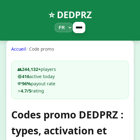
⭐ DEDPRZ
Accueil
Code promo
👥
244,132+
players
🟢
416
active today
💸
96%
payout rate
⭐
4.7/5
rating
Codes promo DEDPRZ :
types, activation et