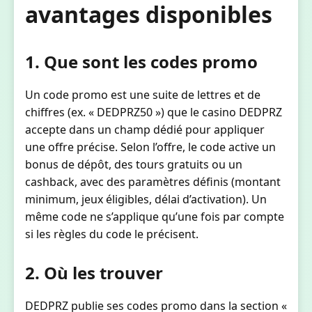
avantages disponibles
1. Que sont les codes promo
Un code promo est une suite de lettres et de
chiffres (ex. « DEDPRZ50 ») que le casino DEDPRZ
accepte dans un champ dédié pour appliquer
une offre précise. Selon l’offre, le code active un
bonus de dépôt, des tours gratuits ou un
cashback, avec des paramètres définis (montant
minimum, jeux éligibles, délai d’activation). Un
même code ne s’applique qu’une fois par compte
si les règles du code le précisent.
2. Où les trouver
DEDPRZ publie ses codes promo dans la section «