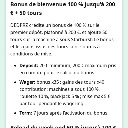
Bonus de bienvenue 100 % jusqu’à 200
€ + 50 tours
DEDPRZ crédite un bonus de 100 % sur le
premier dépôt, plafonné à 200 €, et ajoute 50
tours sur la machine à sous Starburst. Le bonus
et les gains issus des tours sont soumis à
conditions de mise.
Deposit:
20 € minimum, 200 € maximum pris
en compte pour le calcul du bonus
Wager:
bonus x35 ; gains des tours x40 ;
contribution: machines à sous 100 %,
roulette 10 %, blackjack 5 % ; mise max 5 €
par tour pendant le wagering
Term:
7 jours après l’activation du bonus
Reload du week-end 50 % jusqu’à 100 €