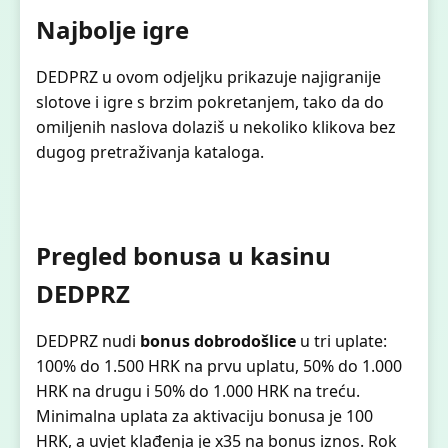
Najbolje igre
DEDPRZ u ovom odjeljku prikazuje najigranije
slotove i igre s brzim pokretanjem, tako da do
omiljenih naslova dolaziš u nekoliko klikova bez
dugog pretraživanja kataloga.
Pregled bonusa u kasinu
DEDPRZ
DEDPRZ nudi
bonus dobrodošlice
u tri uplate:
100% do 1.500 HRK na prvu uplatu, 50% do 1.000
HRK na drugu i 50% do 1.000 HRK na treću.
Minimalna uplata za aktivaciju bonusa je 100
HRK, a uvjet klađenja je x35 na bonus iznos. Rok