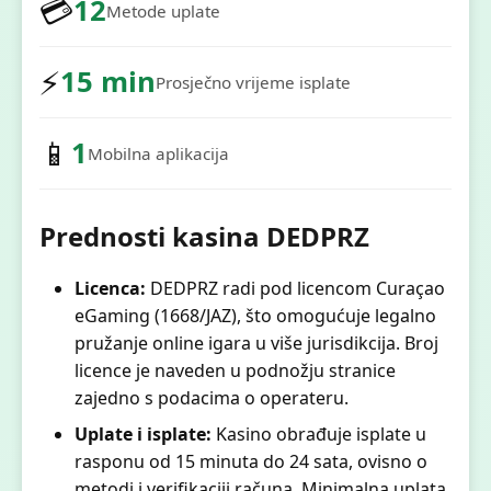
💳
12
Metode uplate
⚡
15 min
Prosječno vrijeme isplate
📱
1
Mobilna aplikacija
Prednosti kasina DEDPRZ
Licenca:
DEDPRZ radi pod licencom Curaçao
eGaming (1668/JAZ), što omogućuje legalno
pružanje online igara u više jurisdikcija. Broj
licence je naveden u podnožju stranice
zajedno s podacima o operateru.
Uplate i isplate:
Kasino obrađuje isplate u
rasponu od 15 minuta do 24 sata, ovisno o
metodi i verifikaciji računa. Minimalna uplata