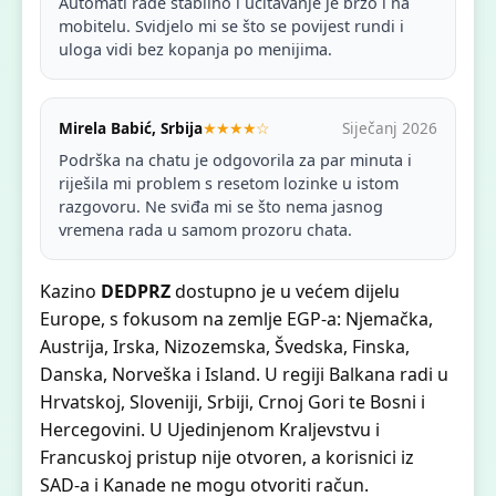
Automati rade stabilno i učitavanje je brzo i na
mobitelu. Svidjelo mi se što se povijest rundi i
uloga vidi bez kopanja po menijima.
Mirela Babić, Srbija
★★★★☆
Siječanj 2026
Podrška na chatu je odgovorila za par minuta i
riješila mi problem s resetom lozinke u istom
razgovoru. Ne sviđa mi se što nema jasnog
vremena rada u samom prozoru chata.
Kazino
DEDPRZ
dostupno je u većem dijelu
Europe, s fokusom na zemlje EGP-a: Njemačka,
Austrija, Irska, Nizozemska, Švedska, Finska,
Danska, Norveška i Island. U regiji Balkana radi u
Hrvatskoj, Sloveniji, Srbiji, Crnoj Gori te Bosni i
Hercegovini. U Ujedinjenom Kraljevstvu i
Francuskoj pristup nije otvoren, a korisnici iz
SAD-a i Kanade ne mogu otvoriti račun.