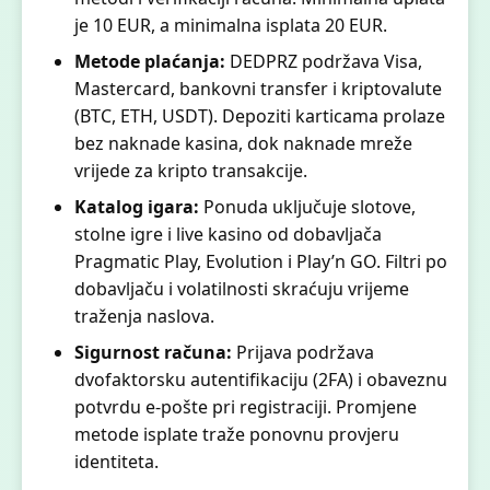
je 10 EUR, a minimalna isplata 20 EUR.
Metode plaćanja:
DEDPRZ podržava Visa,
Mastercard, bankovni transfer i kriptovalute
(BTC, ETH, USDT). Depoziti karticama prolaze
bez naknade kasina, dok naknade mreže
vrijede za kripto transakcije.
Katalog igara:
Ponuda uključuje slotove,
stolne igre i live kasino od dobavljača
Pragmatic Play, Evolution i Play’n GO. Filtri po
dobavljaču i volatilnosti skraćuju vrijeme
traženja naslova.
Sigurnost računa:
Prijava podržava
dvofaktorsku autentifikaciju (2FA) i obaveznu
potvrdu e‑pošte pri registraciji. Promjene
metode isplate traže ponovnu provjeru
identiteta.