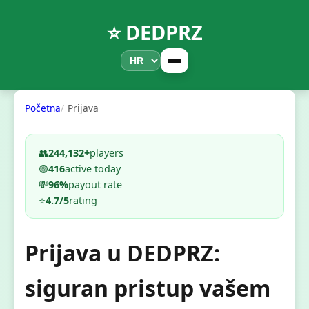
⭐ DEDPRZ
Početna
Prijava
👥
244,132+
players
🟢
416
active today
💸
96%
payout rate
⭐
4.7/5
rating
Prijava u DEDPRZ:
siguran pristup vašem