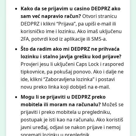
Kako da se prijavim u casino DEDPRZ ako
sam već napravio račun?
Otvori stranicu
DEDPRZ i klikni “Prijava”, pa upiši e-mail ili
korisničko ime i lozinku. Ako imaš uključenu
2FA, potvrdi kod iz aplikacije ili SMS-a.
Što da radim ako mi DEDPRZ ne prihvaća
lozinku i stalno javlja grešku kod prijave?
Provjeri jesu li uključeni Caps Lock i raspored
tipkovnice, pa pokušaj ponovo. Ako i dalje ne
ide, klikni “Zaboravljena lozinka” i postavi
novu preko linka koji dobiješ na e-mail.
Mogu li se prijaviti u DEDPRZ preko
mobitela ili moram na računalu?
Možeš se
prijaviti i preko mobitela u pregledniku,
postupak je isti kao na računalu. Ako koristiš
javni uređaj, odjavi se nakon prijave i nemoj
spremati lozinku u preglednik.