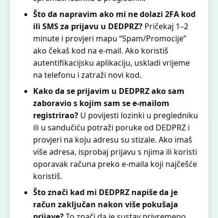
Što da napravim ako mi ne dolazi 2FA kod
ili SMS za prijavu u DEDPRZ?
Pričekaj 1–2
minute i provjeri mapu “Spam/Promocije”
ako čekaš kod na e-mail. Ako koristiš
autentifikacijsku aplikaciju, uskladi vrijeme
na telefonu i zatraži novi kod.
Kako da se prijavim u DEDPRZ ako sam
zaboravio s kojim sam se e-mailom
registrirao?
U povijesti lozinki u pregledniku
ili u sandučiću potraži poruke od DEDPRZ i
provjeri na koju adresu su stizale. Ako imaš
više adresa, isprobaj prijavu s njima ili koristi
oporavak računa preko e-maila koji najčešće
koristiš.
Što znači kad mi DEDPRZ napiše da je
račun zaključan nakon više pokušaja
prijave?
To znači da je sustav privremeno