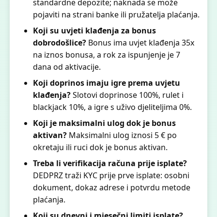
standardne depozite; naknada se može
pojaviti na strani banke ili pružatelja plaćanja.
Koji su uvjeti klađenja za bonus
dobrodošlice?
Bonus ima uvjet klađenja 35x
na iznos bonusa, a rok za ispunjenje je 7
dana od aktivacije.
Koji doprinos imaju igre prema uvjetu
klađenja?
Slotovi doprinose 100%, rulet i
blackjack 10%, a igre s uživo djeliteljima 0%.
Koji je maksimalni ulog dok je bonus
aktivan?
Maksimalni ulog iznosi 5 € po
okretaju ili ruci dok je bonus aktivan.
Treba li verifikacija računa prije isplate?
DEDPRZ traži KYC prije prve isplate: osobni
dokument, dokaz adrese i potvrdu metode
plaćanja.
Koji su dnevni i mjesečni limiti isplate?