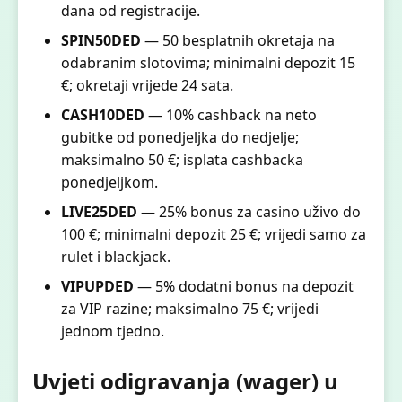
dana od registracije.
SPIN50DED
— 50 besplatnih okretaja na
odabranim slotovima; minimalni depozit 15
€; okretaji vrijede 24 sata.
CASH10DED
— 10% cashback na neto
gubitke od ponedjeljka do nedjelje;
maksimalno 50 €; isplata cashbacka
ponedjeljkom.
LIVE25DED
— 25% bonus za casino uživo do
100 €; minimalni depozit 25 €; vrijedi samo za
rulet i blackjack.
VIPUPDED
— 5% dodatni bonus na depozit
za VIP razine; maksimalno 75 €; vrijedi
jednom tjedno.
Uvjeti odigravanja (wager) u