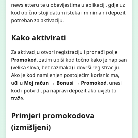
newsletteru te u obavijestima u aplikaciji, gdje uz
kod obično stoji datum isteka i minimalni depozit
potreban za aktivaciju.
Kako aktivirati
Za aktivaciju otvori registraciju i pronađi polje
Promokod
, zatim upiši kod točno kako je napisan
(velika slova, bez razmaka) i dovrši registraciju.
Ako je kod namijenjen postojećim korisnicima,
uđi u
Moj račun
→
Bonusi
→
Promokod
, unesi
kod i potvrdi, pa napravi depozit ako uvjeti to
traže.
Primjeri promokodova
(izmišljeni)