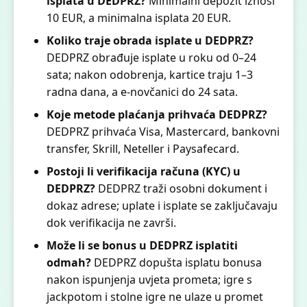
isplata u DEDPRZ?
Minimalni depozit iznosi
10 EUR, a minimalna isplata 20 EUR.
Koliko traje obrada isplate u DEDPRZ?
DEDPRZ obrađuje isplate u roku od 0–24
sata; nakon odobrenja, kartice traju 1–3
radna dana, a e-novčanici do 24 sata.
Koje metode plaćanja prihvaća DEDPRZ?
DEDPRZ prihvaća Visa, Mastercard, bankovni
transfer, Skrill, Neteller i Paysafecard.
Postoji li verifikacija računa (KYC) u
DEDPRZ?
DEDPRZ traži osobni dokument i
dokaz adrese; uplate i isplate se zaključavaju
dok verifikacija ne završi.
Može li se bonus u DEDPRZ isplatiti
odmah?
DEDPRZ dopušta isplatu bonusa
nakon ispunjenja uvjeta prometa; igre s
jackpotom i stolne igre ne ulaze u promet