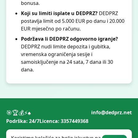
bonusa.
Koji su limiti isplate u DEDPRZ?
DEDPRZ
postavlja limit od 5.000 EUR po danu i 20.000
EUR mjesečno po računu.
Podržava li DEDPRZ odgovorno igranje?
DEDPRZ nudi limite depozita i gubitka,
vremenska ograničenja sesije i
samoisključenje na 24 sata, 7 dana ili 30
dana.
🎯
🏆
💰
⚡
♠️
info@dedprz.net
Podrška: 24/7
Licenca: 3357449368
Igrajte odgovorno.