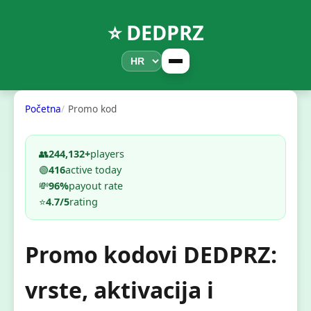
⭐ DEDPRZ
Početna
Promo kod
👥
244,132+
players
🟢
416
active today
💸
96%
payout rate
⭐
4.7/5
rating
Promo kodovi DEDPRZ:
vrste, aktivacija i