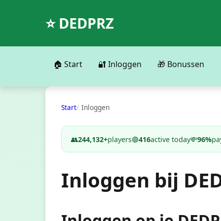
⭐ DEDPRZ
🏠 Start
🔐 Inloggen
🎁 Bonussen
Start
Inloggen
👥
244,132+
players
🟢
416
active today
💸
96%
pa
Inloggen bij DED
Inloggen op je DED