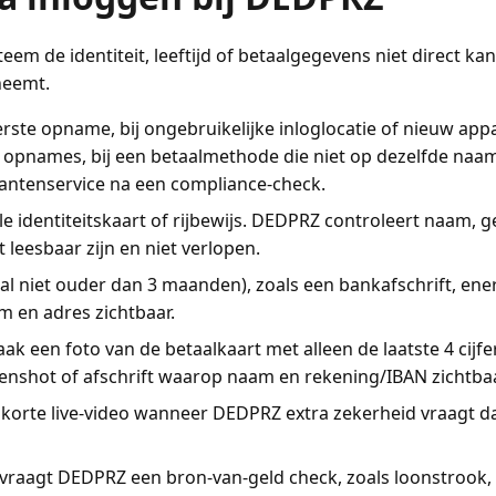
eem de identiteit, leeftijd of betaalgegevens niet direct ka
neemt.
erste opname, bij ongebruikelijke inloglocatie of nieuw app
f opnames, bij een betaalmethode die niet op dezelfde naam s
klantenservice na een compliance-check.
ale identiteitskaart of rijbewijs. DEDPRZ controleert na
eesbaar zijn en niet verlopen.
al niet ouder dan 3 maanden), zoals een bankafschrift, ene
m en adres zichtbaar.
ak een foto van de betaalkaart met alleen de laatste 4 cijfe
eenshot of afschrift waarop naam en rekening/IBAN zichtbaa
n korte live-video wanneer DEDPRZ extra zekerheid vraagt 
vraagt DEDPRZ een bron-van-geld check, zoals loonstrook, 