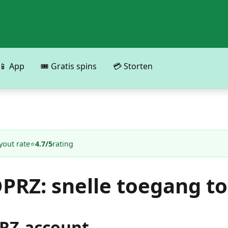
📱 App
🎟️ Gratis spins
💳 Storten
yout rate
⭐
4.7/5
rating
PRZ: snelle toegang to
PRZ-account