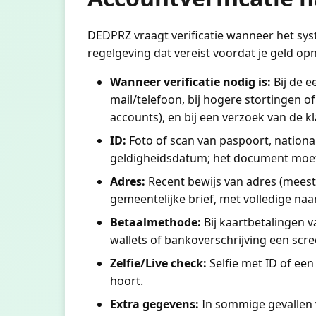
DEDPRZ vraagt verificatie wanneer het syst
regelgeving dat vereist voordat je geld op
Wanneer verificatie nodig is:
Bij de e
mail/telefoon, bij hogere stortingen o
accounts), en bij een verzoek van de 
ID:
Foto of scan van paspoort, nation
geldigheidsdatum; het document moet l
Adres:
Recent bewijs van adres (meest
gemeentelijke brief, met volledige naa
Betaalmethode:
Bij kaartbetalingen va
wallets of bankoverschrijving een scr
Zelfie/Live check:
Selfie met ID of ee
hoort.
Extra gegevens:
In sommige gevallen 