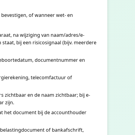
n bevestigen, of wanneer wet- en
araat, na wijziging van naam/adres/e-
taat, bij een risicosignaal (bijv. meerdere
am, geboortedatum, documentnummer en
rgierekening, telecomfactuur of
rs zichtbaar en de naam zichtbaar; bij e-
r zijn.
dat het document bij de accounthouder
belastingdocument of bankafschrift,