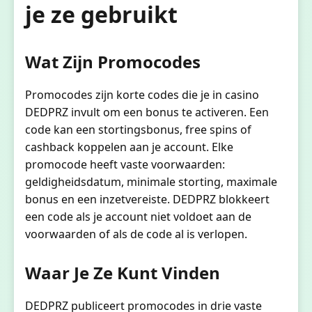
je ze gebruikt
Wat Zijn Promocodes
Promocodes zijn korte codes die je in casino
DEDPRZ invult om een bonus te activeren. Een
code kan een stortingsbonus, free spins of
cashback koppelen aan je account. Elke
promocode heeft vaste voorwaarden:
geldigheidsdatum, minimale storting, maximale
bonus en een inzetvereiste. DEDPRZ blokkeert
een code als je account niet voldoet aan de
voorwaarden of als de code al is verlopen.
Waar Je Ze Kunt Vinden
DEDPRZ publiceert promocodes in drie vaste