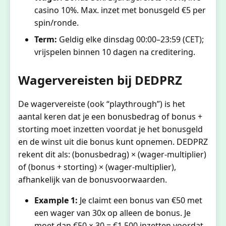
casino 10%. Max. inzet met bonusgeld €5 per
spin/ronde.
Term:
Geldig elke dinsdag 00:00–23:59 (CET);
vrijspelen binnen 10 dagen na creditering.
Wagervereisten bij DEDPRZ
De wagervereiste (ook “playthrough”) is het
aantal keren dat je een bonusbedrag of bonus +
storting moet inzetten voordat je het bonusgeld
en de winst uit die bonus kunt opnemen. DEDPRZ
rekent dit als: (bonusbedrag) × (wager-multiplier)
of (bonus + storting) × (wager-multiplier),
afhankelijk van de bonusvoorwaarden.
Example 1:
Je claimt een bonus van €50 met
een wager van 30x op alleen de bonus. Je
moet dan €50 × 30 = €1.500 inzetten voordat