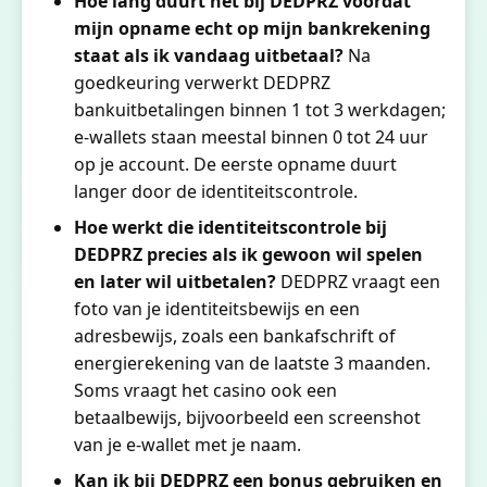
Hoe lang duurt het bij DEDPRZ voordat
mijn opname echt op mijn bankrekening
staat als ik vandaag uitbetaal?
Na
goedkeuring verwerkt DEDPRZ
bankuitbetalingen binnen 1 tot 3 werkdagen;
e-wallets staan meestal binnen 0 tot 24 uur
op je account. De eerste opname duurt
langer door de identiteitscontrole.
Hoe werkt die identiteitscontrole bij
DEDPRZ precies als ik gewoon wil spelen
en later wil uitbetalen?
DEDPRZ vraagt een
foto van je identiteitsbewijs en een
adresbewijs, zoals een bankafschrift of
energierekening van de laatste 3 maanden.
Soms vraagt het casino ook een
betaalbewijs, bijvoorbeeld een screenshot
van je e-wallet met je naam.
Kan ik bij DEDPRZ een bonus gebruiken en