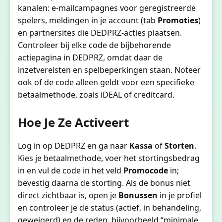
kanalen: e-mailcampagnes voor geregistreerde
spelers, meldingen in je account (tab
Promoties
)
en partnersites die DEDPRZ-acties plaatsen.
Controleer bij elke code de bijbehorende
actiepagina in DEDPRZ, omdat daar de
inzetvereisten en spelbeperkingen staan. Noteer
ook of de code alleen geldt voor een specifieke
betaalmethode, zoals iDEAL of creditcard.
Hoe Je Ze Activeert
Log in op DEDPRZ en ga naar
Kassa
of
Storten
.
Kies je betaalmethode, voer het stortingsbedrag
in en vul de code in het veld
Promocode
in;
bevestig daarna de storting. Als de bonus niet
direct zichtbaar is, open je
Bonussen
in je profiel
en controleer je de status (actief, in behandeling,
geweigerd) en de reden, bijvoorbeeld “minimale