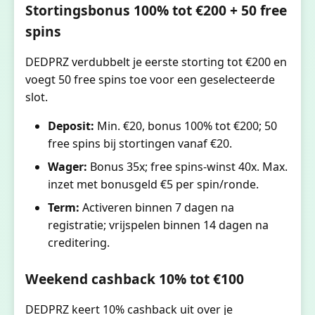
Stortingsbonus 100% tot €200 + 50 free
spins
DEDPRZ verdubbelt je eerste storting tot €200 en
voegt 50 free spins toe voor een geselecteerde
slot.
Deposit:
Min. €20, bonus 100% tot €200; 50
free spins bij stortingen vanaf €20.
Wager:
Bonus 35x; free spins-winst 40x. Max.
inzet met bonusgeld €5 per spin/ronde.
Term:
Activeren binnen 7 dagen na
registratie; vrijspelen binnen 14 dagen na
creditering.
Weekend cashback 10% tot €100
DEDPRZ keert 10% cashback uit over je