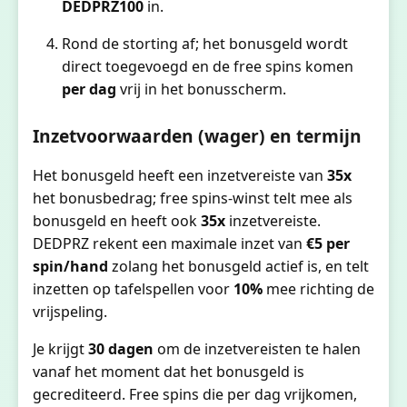
DEDPRZ100
in.
Rond de storting af; het bonusgeld wordt
direct toegevoegd en de free spins komen
per dag
vrij in het bonusscherm.
Inzetvoorwaarden (wager) en termijn
Het bonusgeld heeft een inzetvereiste van
35x
het bonusbedrag; free spins-winst telt mee als
bonusgeld en heeft ook
35x
inzetvereiste.
DEDPRZ rekent een maximale inzet van
€5 per
spin/hand
zolang het bonusgeld actief is, en telt
inzetten op tafelspellen voor
10%
mee richting de
vrijspeling.
Je krijgt
30 dagen
om de inzetvereisten te halen
vanaf het moment dat het bonusgeld is
gecrediteerd. Free spins die per dag vrijkomen,