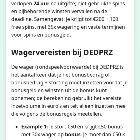
verlopen
24 uur
na uitgifte; niet-gebruikte spins
en bijbehorende winsten vervallen na de
deadline. Samengevat: je krijgt tot €200 + 100
free spins, met 35x wagering en vaste termijnen
voor spins en bonusgeld.
Wagervereisten bij DEDPRZ
De wager (rondspeelvoorwaarde) bij DEDPRZ is
het aantal keer dat je het bonusbedrag of
bonusbedrag + storting moet inzetten voordat je
bonusgeld en winsten uit de bonus kunt
opnemen; de berekening gebruikt het vereiste
inzetvolume in euro’s en telt alleen inzetten mee
die volgens de bonusregels meetellen.
Example 1:
Je stort €50 en krijgt €50 bonus
met 30x wager op
bonus
. Je moet dan €50 ×