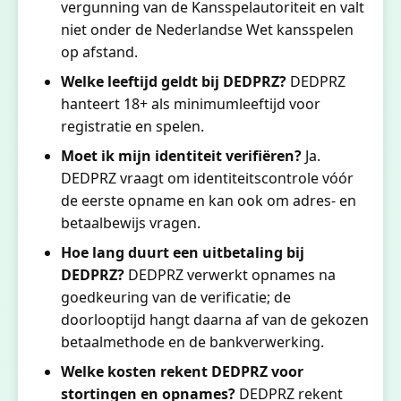
vergunning van de Kansspelautoriteit en valt
niet onder de Nederlandse Wet kansspelen
op afstand.
Welke leeftijd geldt bij DEDPRZ?
DEDPRZ
hanteert 18+ als minimumleeftijd voor
registratie en spelen.
Moet ik mijn identiteit verifiëren?
Ja.
DEDPRZ vraagt om identiteitscontrole vóór
de eerste opname en kan ook om adres- en
betaalbewijs vragen.
Hoe lang duurt een uitbetaling bij
DEDPRZ?
DEDPRZ verwerkt opnames na
goedkeuring van de verificatie; de
doorlooptijd hangt daarna af van de gekozen
betaalmethode en de bankverwerking.
Welke kosten rekent DEDPRZ voor
stortingen en opnames?
DEDPRZ rekent