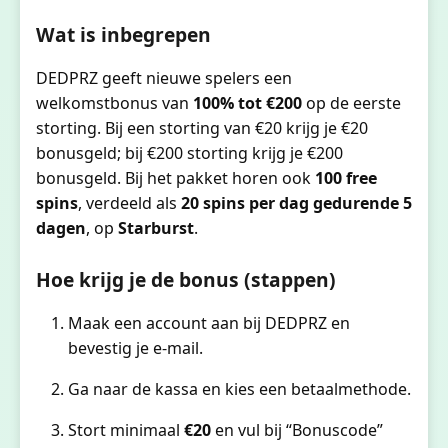
Wat is inbegrepen
DEDPRZ geeft nieuwe spelers een
welkomstbonus van
100% tot €200
op de eerste
storting. Bij een storting van €20 krijg je €20
bonusgeld; bij €200 storting krijg je €200
bonusgeld. Bij het pakket horen ook
100 free
spins
, verdeeld als
20 spins per dag gedurende 5
dagen
, op
Starburst
.
Hoe krijg je de bonus (stappen)
Maak een account aan bij DEDPRZ en
bevestig je e-mail.
Ga naar de kassa en kies een betaalmethode.
Stort minimaal
€20
en vul bij “Bonuscode”