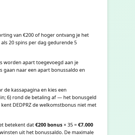
torting van €200 of hoger ontvang je het
d als 20 spins per dag gedurende 5
ins worden apart toegevoegd aan je
ins gaan naar een apart bonussaldo en
aar de kassapagina en kies een
in; 6) rond de betaling af — het bonusgeld
ten, kent DEDPRZ de welkomstbonus niet met
et betekent dat
€200 bonus
× 35 =
€7.000
winsten uit het bonussaldo. De maximale