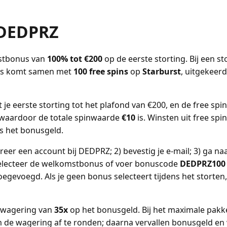
 DEDPRZ
stbonus van
100% tot €200
op de eerste storting. Bij een s
us komt samen met
100 free spins
op
Starburst
, uitgekeer
je eerste storting tot het plafond van €200, en de free sp
 waardoor de totale spinwaarde
€10
is. Winsten uit free sp
s het bonusgeld.
treer een account bij DEDPRZ; 2) bevestig je e-mail; 3) ga n
 selecteer de welkomstbonus of voer bonuscode
DEDPRZ100
toegevoegd. Als je geen bonus selecteert tijdens het stor
 wagering van
35x
op het bonusgeld. Bij het maximale pakk
de wagering af te ronden; daarna vervallen bonusgeld en 