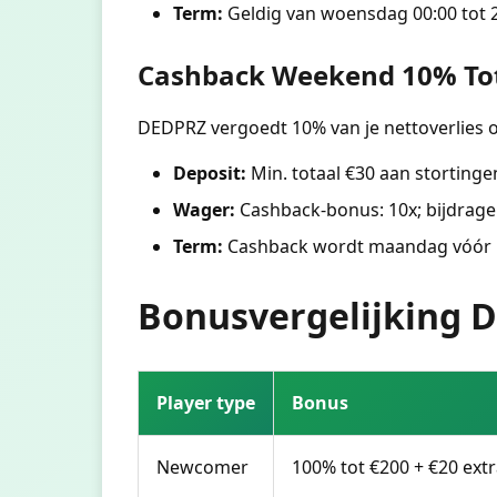
Term:
Geldig van woensdag 00:00 tot 2
Cashback Weekend 10% To
DEDPRZ vergoedt 10% van je nettoverlies o
Deposit:
Min. totaal €30 aan stortinge
Wager:
Cashback-bonus: 10x; bijdrage s
Term:
Cashback wordt maandag vóór 12:
Bonusvergelijking 
Player type
Bonus
Newcomer
100% tot €200 + €20 ext