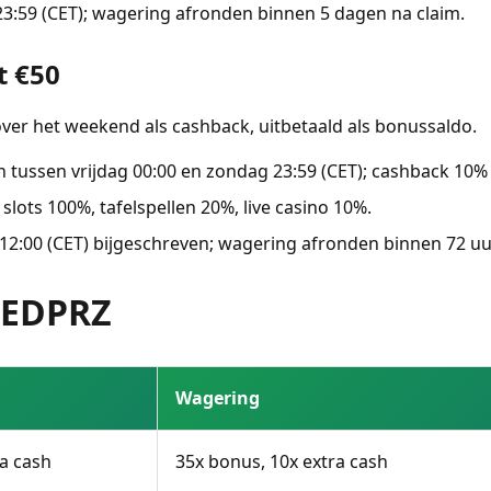
3:59 (CET); wagering afronden binnen 5 dagen na claim.
t €50
ver het weekend als cashback, uitbetaald als bonussaldo.
n tussen vrijdag 00:00 en zondag 23:59 (CET); cashback 10% 
lots 100%, tafelspellen 20%, live casino 10%.
00 (CET) bijgeschreven; wagering afronden binnen 72 uur 
DEDPRZ
Wagering
ra cash
35x bonus, 10x extra cash