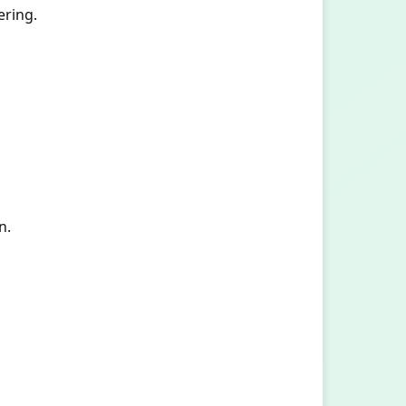
ering.
n.