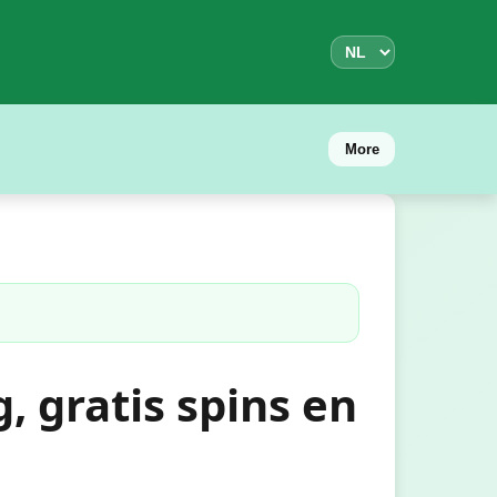
More
 gratis spins en