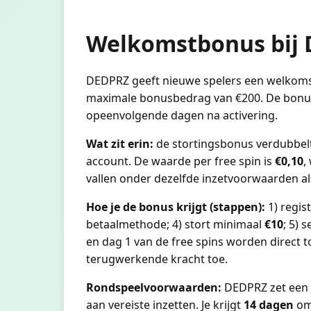
Welkomstbonus bij
DEDPRZ geeft nieuwe spelers een welkom
maximale bonusbedrag van €200. De bon
opeenvolgende dagen na activering.
Wat zit erin:
de stortingsbonus verdubbelt 
account. De waarde per free spin is
€0,10
,
vallen onder dezelfde inzetvoorwaarden al
Hoe je de bonus krijgt (stappen):
1) regis
betaalmethode; 4) stort minimaal
€10
; 5)
en dag 1 van de free spins worden direct 
terugwerkende kracht toe.
Rondspeelvoorwaarden:
DEDPRZ zet een
aan vereiste inzetten. Je krijgt
14 dagen
om 