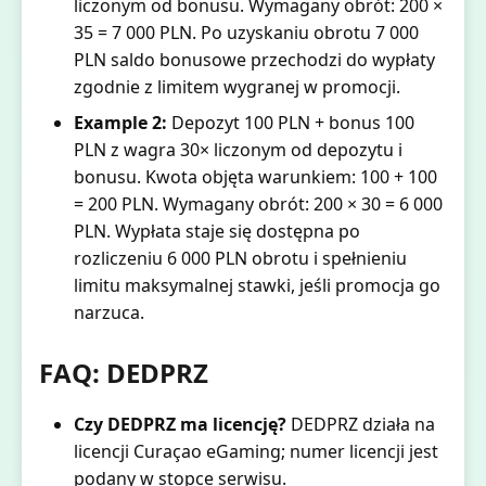
liczonym od bonusu. Wymagany obrót: 200 ×
35 = 7 000 PLN. Po uzyskaniu obrotu 7 000
PLN saldo bonusowe przechodzi do wypłaty
zgodnie z limitem wygranej w promocji.
Example 2:
Depozyt 100 PLN + bonus 100
PLN z wagra 30× liczonym od depozytu i
bonusu. Kwota objęta warunkiem: 100 + 100
= 200 PLN. Wymagany obrót: 200 × 30 = 6 000
PLN. Wypłata staje się dostępna po
rozliczeniu 6 000 PLN obrotu i spełnieniu
limitu maksymalnej stawki, jeśli promocja go
narzuca.
FAQ: DEDPRZ
Czy DEDPRZ ma licencję?
DEDPRZ działa na
licencji Curaçao eGaming; numer licencji jest
podany w stopce serwisu.