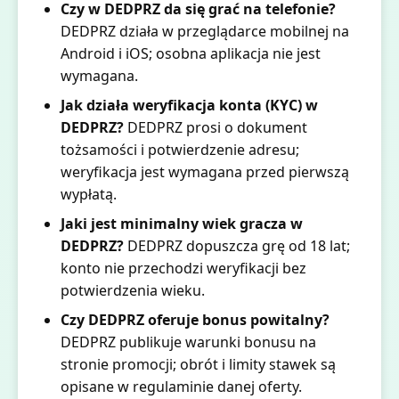
Czy w DEDPRZ da się grać na telefonie?
DEDPRZ działa w przeglądarce mobilnej na
Android i iOS; osobna aplikacja nie jest
wymagana.
Jak działa weryfikacja konta (KYC) w
DEDPRZ?
DEDPRZ prosi o dokument
tożsamości i potwierdzenie adresu;
weryfikacja jest wymagana przed pierwszą
wypłatą.
Jaki jest minimalny wiek gracza w
DEDPRZ?
DEDPRZ dopuszcza grę od 18 lat;
konto nie przechodzi weryfikacji bez
potwierdzenia wieku.
Czy DEDPRZ oferuje bonus powitalny?
DEDPRZ publikuje warunki bonusu na
stronie promocji; obrót i limity stawek są
opisane w regulaminie danej oferty.