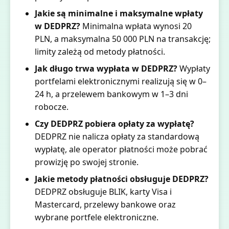
Jakie są minimalne i maksymalne wpłaty
w DEDPRZ?
Minimalna wpłata wynosi 20
PLN, a maksymalna 50 000 PLN na transakcję;
limity zależą od metody płatności.
Jak długo trwa wypłata w DEDPRZ?
Wypłaty
portfelami elektronicznymi realizują się w 0–
24 h, a przelewem bankowym w 1–3 dni
robocze.
Czy DEDPRZ pobiera opłaty za wypłatę?
DEDPRZ nie nalicza opłaty za standardową
wypłatę, ale operator płatności może pobrać
prowizję po swojej stronie.
Jakie metody płatności obsługuje DEDPRZ?
DEDPRZ obsługuje BLIK, karty Visa i
Mastercard, przelewy bankowe oraz
wybrane portfele elektroniczne.