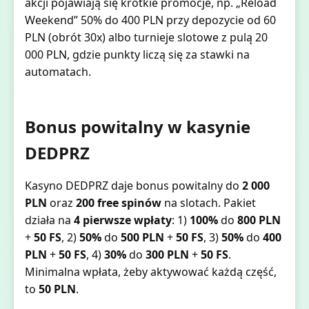
akcji pojawiają się krótkie promocje, np. „Reload
Weekend” 50% do 400 PLN przy depozycie od 60
PLN (obrót 30x) albo turnieje slotowe z pulą 20
000 PLN, gdzie punkty liczą się za stawki na
automatach.
Bonus powitalny w kasynie
DEDPRZ
Kasyno DEDPRZ daje bonus powitalny do
2 000
PLN
oraz
200 free spinów
na slotach. Pakiet
działa na
4 pierwsze wpłaty
: 1)
100%
do
800 PLN
+
50 FS
, 2)
50%
do
500 PLN
+
50 FS
, 3)
50%
do
400
PLN
+
50 FS
, 4)
30%
do
300 PLN
+
50 FS
.
Minimalna wpłata, żeby aktywować każdą część,
to
50 PLN
.