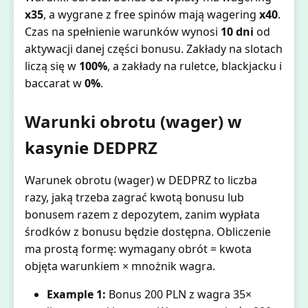
x35
, a wygrane z free spinów mają wagering
x40
.
Czas na spełnienie warunków wynosi
10 dni
od
aktywacji danej części bonusu. Zakłady na slotach
liczą się w
100%
, a zakłady na ruletce, blackjacku i
baccarat w
0%
.
Warunki obrotu (wager) w
kasynie DEDPRZ
Warunek obrotu (wager) w DEDPRZ to liczba
razy, jaką trzeba zagrać kwotą bonusu lub
bonusem razem z depozytem, zanim wypłata
środków z bonusu będzie dostępna. Obliczenie
ma prostą formę: wymagany obrót = kwota
objęta warunkiem × mnożnik wagra.
Example 1:
Bonus 200 PLN z wagra 35×