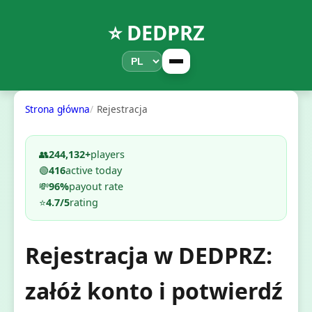
⭐ DEDPRZ
Strona główna
Rejestracja
👥
244,132+
players
🟢
416
active today
💸
96%
payout rate
⭐
4.7/5
rating
Rejestracja w DEDPRZ:
załóż konto i potwierdź