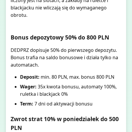
liczony jest na slotach, a zakłady na ruletce i
blackjacku nie wliczają się do wymaganego
obrotu.
Bonus depozytowy 50% do 800 PLN
DEDPRZ dopisuje 50% do pierwszego depozytu.
Bonus trafia na saldo bonusowe i działa tylko na
automatach.
Deposit:
min. 80 PLN, max. bonus 800 PLN
Wager:
35x kwota bonusu, automaty 100%,
ruletka i blackjack 0%
Term:
7 dni od aktywacji bonusu
Zwrot strat 10% w poniedziałek do 500
PLN