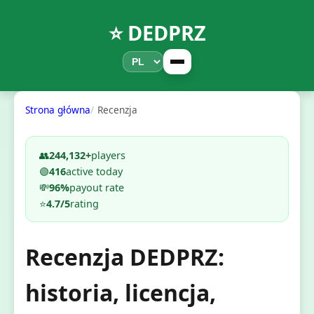
⭐ DEDPRZ
Strona główna
Recenzja
👥
244,132+
players
🟢
416
active today
💸
96%
payout rate
⭐
4.7/5
rating
Recenzja DEDPRZ:
historia, licencja,